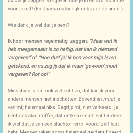
duidelijk zeggen: Vergeven doe je in eerste instantie
voor jezelf! (En daarna natuurlijk ook voor de ander).
Wie denk je wel dat je bent?!
Ik hoor mensen regelmatig zeggen:
“Maar wat ik
heb meegemaakt is zo heftig, dat kan ik niemand
vergeven!”
of
“Hoe durf je! Ik ben voor mijn leven
getekend, en nu zeg jij dat ik maar ‘gewoon’ moet
vergeven? Rot op!”
Misschien is dat ook wel echt zo, dat kan ik voor
andere mensen niet inschatten. Bovendien
moet
je
van mij helemaal niks. Begrijp mij niet verkeerd: je
bent ook slachtoffer, dat ontken ik niet. Echter denk
ik wel dat je van een slachtoffer
rol
vooral zelf last
hebt. Mensen raken soms helemaal geïdentificeerd